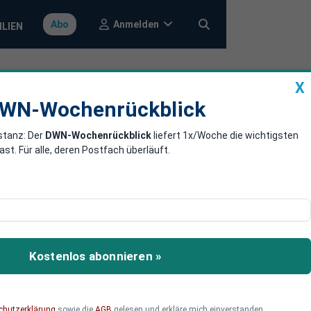
Anmelden
Abo
ILIEN
X
a
DWN-Wochenrückblick
WN-Wochenrückblick
stanz: Der
DWN-Wochenrückblick
liefert 1x/Woche die wichtigsten
 ein
. Für alle, deren Postfach überläuft.
Kostenlos abonnieren »
chutzerklärung
sowie die
AGB
gelesen und erkläre mich einverstanden.