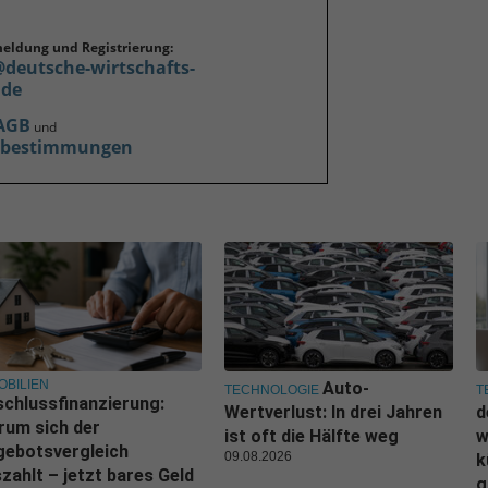
meldung und Registrierung:
@deutsche-wirtschafts-
.de
AGB
und
zbestimmungen
OBILIEN
Auto-
TECHNOLOGIE
T
chlussfinanzierung:
Wertverlust: In drei Jahren
d
rum sich der
ist oft die Hälfte weg
w
gebotsvergleich
09.08.2026
k
zahlt – jetzt bares Geld
g