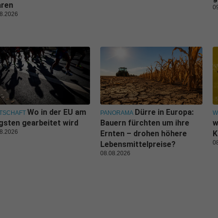
aren
0
8.2026
Wo in der EU am
Dürre in Europa:
TSCHAFT
PANORAMA
W
gsten gearbeitet wird
Bauern fürchten um ihre
w
8.2026
Ernten – drohen höhere
K
0
Lebensmittelpreise?
08.08.2026