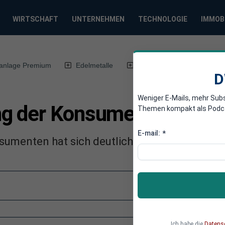
WIRTSCHAFT
UNTERNEHMEN
TECHNOLOGIE
IMMOB
anlage Premium
Edelmetalle
DWN-Magazin
Chin
D
Weniger E-Mails, mehr Sub
 der Konsumenten bricht
Themen kompakt als Podcast
E-mail:
*
umenten hat sich deutlich abgekühlt.
Ich habe die
Datens