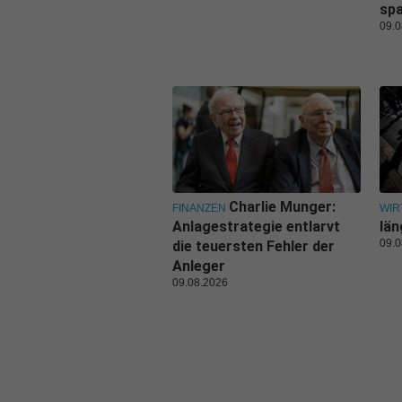
sp
09.0
Charlie Munger:
FINANZEN
WIR
Anlagestrategie entlarvt
län
09.0
die teuersten Fehler der
Anleger
09.08.2026