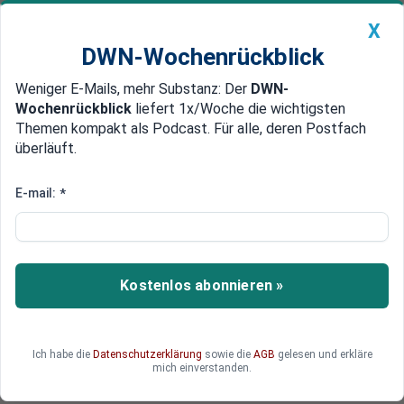
X
DWN-Wochenrückblick
Weniger E-Mails, mehr Substanz: Der
DWN-
Geldanlage Premium
Newsticker
MEIN DWN:
Wochenrückblick
liefert 1x/Woche die wichtigsten
Edelmetalle
DWN-Magazin
China
Themen kompakt als Podcast. Für alle, deren Postfach
überläuft.
DWN-Wochenrückblick
Auto Premium
"Müssen unter jeden Stein schauen"
E-mail:
*
Audi kündigt schwerwiegende
Einschnitte im Unternehmen an
Der Audi-Vorstandsvorsitzende Bram Schot
Kostenlos abonnieren »
kündigt schwere Einschnitte im gesamten
Unternehmen an. Wie diese genau aussehen,
sagt er noch nicht.
Ich habe die
Datenschutzerklärung
sowie die
AGB
gelesen und erkläre
mich einverstanden.