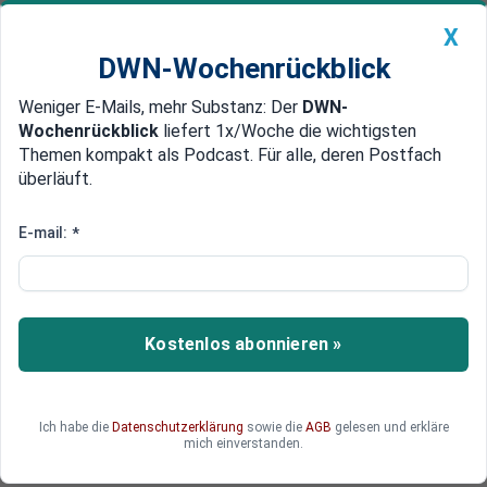
X
DWN-Wochenrückblick
Weniger E-Mails, mehr Substanz: Der
DWN-
Geldanlage Premium
Newsticker
MEIN DWN:
Wochenrückblick
liefert 1x/Woche die wichtigsten
Edelmetalle
DWN-Magazin
China
Themen kompakt als Podcast. Für alle, deren Postfach
überläuft.
DWN-Wochenrückblick
Auto Premium
Schädliche Geldpolitik
E-mail:
*
Deutsche Banken fordern EZB
zur Rücknahme der Strafzinsen
auf
Kostenlos abonnieren »
Die deutschen Banken fordern die EZB auf, die
Strafzinsen auf Einlagen zurückzunehmen.
Ich habe die
Datenschutzerklärung
sowie die
AGB
gelesen und erkläre
mich einverstanden.