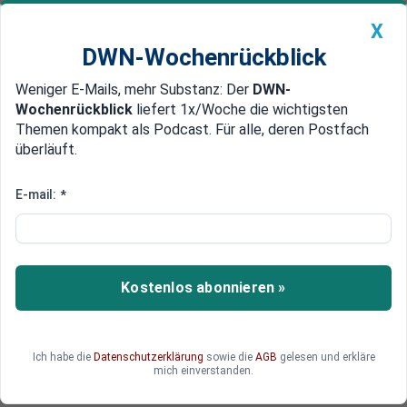
X
DWN-Wochenrückblick
Weniger E-Mails, mehr Substanz: Der
DWN-
Geldanlage Premium
Newsticker
MEIN DWN:
Wochenrückblick
liefert 1x/Woche die wichtigsten
Edelmetalle
DWN-Magazin
China
Themen kompakt als Podcast. Für alle, deren Postfach
überläuft.
DWN-Wochenrückblick
Auto Premium
Ifo liefert positive Daten
E-mail:
*
Markit: Deutsche Industrie
bereitet sich auf
Stellenstreichungen vor
Kostenlos abonnieren »
Die Aussichten für die deutsche Industrie bleiben
auf im zweiten Quartal schlecht. Die
Schwierigkeiten der Autobauer wirken sich auf
Ich habe die
Datenschutzerklärung
sowie die
AGB
gelesen und erkläre
die gesamte Volkswirtschaft aus.
mich einverstanden.