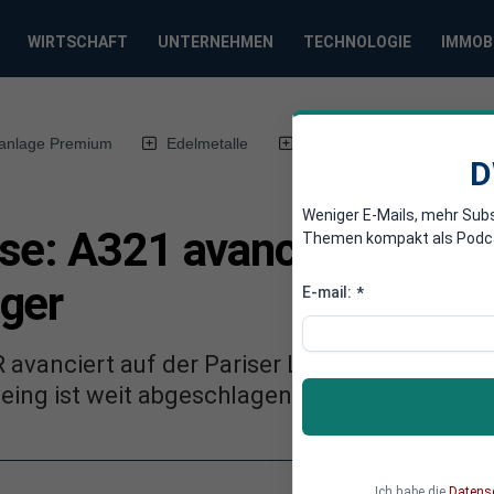
WIRTSCHAFT
UNTERNEHMEN
TECHNOLOGIE
IMMOB
anlage Premium
Edelmetalle
DWN-Magazin
Chin
D
Weniger E-Mails, mehr Sub
se: A321 avanciert für A
Themen kompakt als Podcast
ger
E-mail:
*
avanciert auf der Pariser Luftfahrtmesse z
eing ist weit abgeschlagen.
Ich habe die
Datens