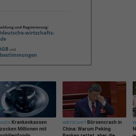
meldung und Registrierung:
@deutsche-wirtschafts-
.de
AGB
und
zbestimmungen
Krankenkassen
Börsencrash in
ANZEN
WIRTSCHAFT
W
zocken Millionen mit
China: Warum Peking
N
obilienfonds
Banken rettet, aber die
w