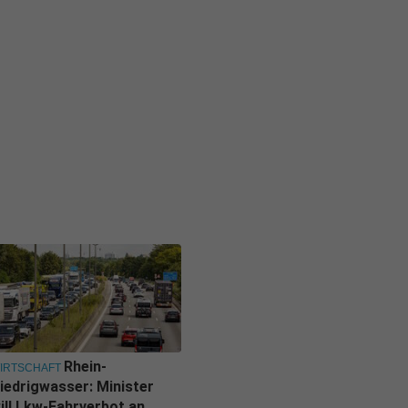
Rhein-
IRTSCHAFT
iedrigwasser: Minister
ill Lkw-Fahrverbot an