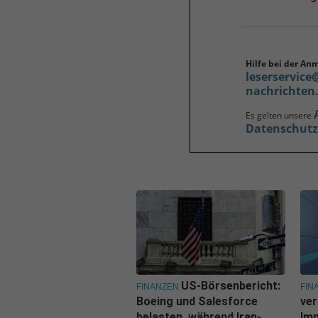
Hilfe bei der An
leserservice
nachrichten
Es gelten unsere
Datenschut
US-Börsenbericht:
FINANZEN
FIN
Boeing und Salesforce
ver
belasten, während Iran-
Imm