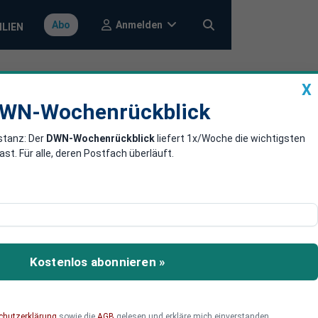
Anmelden
Abo
ILIEN
X
a
DWN-Wochenrückblick
WN-Wochenrückblick
stanz: Der
DWN-Wochenrückblick
liefert 1x/Woche die wichtigsten
irbus zum
. Für alle, deren Postfach überläuft.
um Kassenschlager für
Kostenlos abonnieren »
chutzerklärung
sowie die
AGB
gelesen und erkläre mich einverstanden.