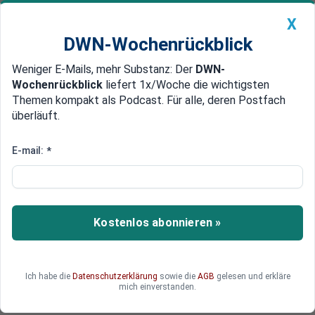
X
DWN-Wochenrückblick
Weniger E-Mails, mehr Substanz: Der
DWN-
Geldanlage Premium
Newsticker
MEIN DWN:
Wochenrückblick
liefert 1x/Woche die wichtigsten
Edelmetalle
DWN-Magazin
China
Themen kompakt als Podcast. Für alle, deren Postfach
überläuft.
DWN-Wochenrückblick
Auto Premium
Mehr Schulden als Obama
E-mail:
*
Trump-Regierung macht
historisch hohe Schulden
Laut neuesten Schätzungen des US-
Kostenlos abonnieren »
Finanzministeriums macht die Regierung von
Donald Trump im laufenden Jahr neue Schulden
in Höhe von netto mehr als 1,61 Billion Dollar.
Ich habe die
Datenschutzerklärung
sowie die
AGB
gelesen und erkläre
mich einverstanden.