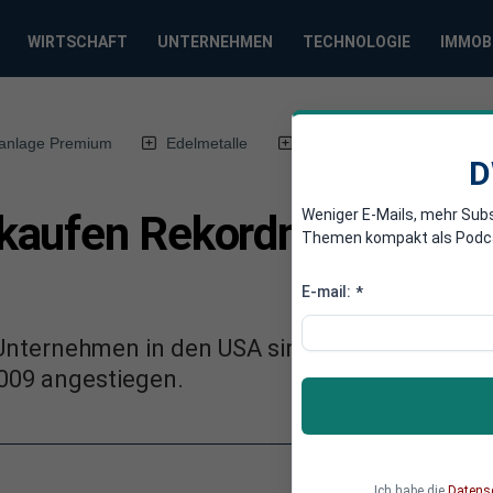
WIRTSCHAFT
UNTERNEHMEN
TECHNOLOGIE
IMMOB
anlage Premium
Edelmetalle
DWN-Magazin
Chin
D
Weniger E-Mails, mehr Sub
kaufen Rekordmengen ihr
Themen kompakt als Podcast
E-mail:
*
Unternehmen in den USA sind laut Bank of Am
2009 angestiegen.
Ich habe die
Datens