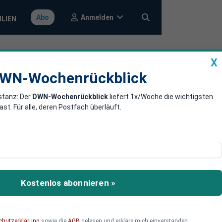
Anmelden
Abo
ILIEN
X
a
DWN-Wochenrückblick
WN-Wochenrückblick
stanz: Der
DWN-Wochenrückblick
liefert 1x/Woche die wichtigsten
er eigenen
. Für alle, deren Postfach überläuft.
erica im September auf
Kostenlos abonnieren »
chutzerklärung
sowie die
AGB
gelesen und erkläre mich einverstanden.