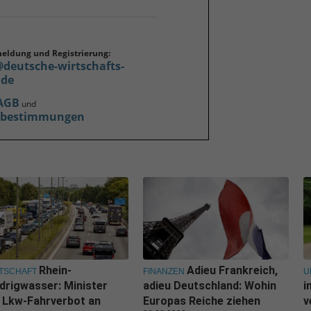
meldung und Registrierung:
@deutsche-wirtschafts-
.de
AGB
und
zbestimmungen
Rhein-
Adieu Frankreich,
TSCHAFT
FINANZEN
U
drigwasser: Minister
adieu Deutschland: Wohin
i
l Lkw-Fahrverbot an
Europas Reiche ziehen
v