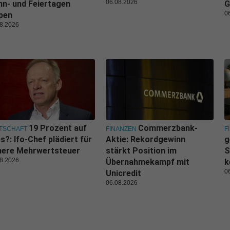
06.08.2026
n- und Feiertagen
G
0
pen
8.2026
19 Prozent auf
Commerzbank-
TSCHAFT
FINANZEN
F
es?: Ifo-Chef plädiert für
Aktie: Rekordgewinn
g
here Mehrwertsteuer
stärkt Position im
S
8.2026
Übernahmekampf mit
k
0
Unicredit
06.08.2026