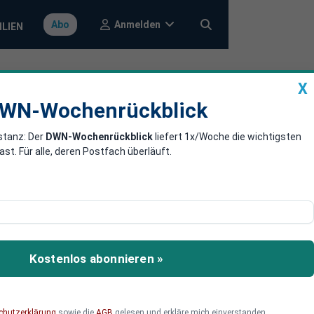
Anmelden
Abo
ILIEN
X
a
DWN-Wochenrückblick
WN-Wochenrückblick
stanz: Der
DWN-Wochenrückblick
liefert 1x/Woche die wichtigsten
 Bänder-
. Für alle, deren Postfach überläuft.
Hardware-Fehler
age des Autobauers war
eschlossen werden.
Kostenlos abonnieren »
chutzerklärung
sowie die
AGB
gelesen und erkläre mich einverstanden.