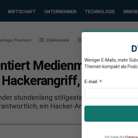
WIRTSCHAFT
UNTERNEHMEN
TECHNOLOGIE
IMMOB
anlage Premium
Edelmetalle
DWN-Magazin
Chin
D
Weniger E-Mails, mehr Sub
ntiert Medienmeldungen:
Themen kompakt als Podcast
n Hackerangriff, nur ein 
E-mail:
*
nder stundenlang stillgestanden. Nach Auss
antwortlich, ein Hacker-Angriff könne ausg
Ich habe die
Datens