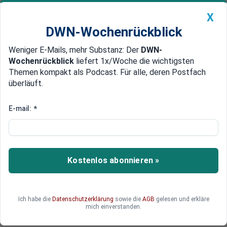
X
DWN-Wochenrückblick
Weniger E-Mails, mehr Substanz: Der
DWN-
Geldanlage Premium
Newsticker
MEIN DWN:
Wochenrückblick
liefert 1x/Woche die wichtigsten
Edelmetalle
DWN-Magazin
China
Themen kompakt als Podcast. Für alle, deren Postfach
überläuft.
DWN-Wochenrückblick
Auto Premium
Nach Problemen mit Libra
E-mail:
*
startet Facebook neues
Bezahlsystem
Kostenlos abonnieren »
Politik und Zentralbanken laufen Sturm gegen
Facebooks Pläne mit der Kryptowährung Libra.
Daher startet das soziale Netzwerk nun das
Zahlungssystem "Facebook Pay", das vollständig
Ich habe die
Datenschutzerklärung
sowie die
AGB
gelesen und erkläre
mich einverstanden.
auf der etablierten Finanzinfrastruktur beruht.