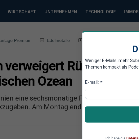
WIRTSCHAFT
UNTERNEHMEN
TECHNOLOGIE
IMMOB
anlage Premium
Edelmetalle
DWN-Magazin
Chin
D
Weniger E-Mails, mehr Sub
n verweigert Rückgabe sei
Themen kompakt als Podcast
dischen Ozean
E-mail:
*
nien eine sechsmonatige Frist, um eine Insel
kzugeben. Am Montag endete die Frist.
Ich habe die
Datens