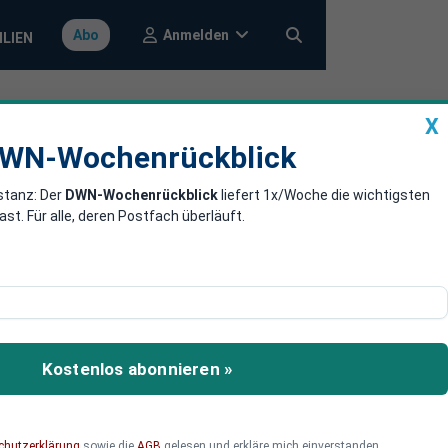
Anmelden
Abo
ILIEN
X
a
DWN-Wochenrückblick
WN-Wochenrückblick
stanz: Der
DWN-Wochenrückblick
liefert 1x/Woche die wichtigsten
ner letzten
. Für alle, deren Postfach überläuft.
gruppe im Indischen
Kostenlos abonnieren »
chutzerklärung
sowie die
AGB
gelesen und erkläre mich einverstanden.