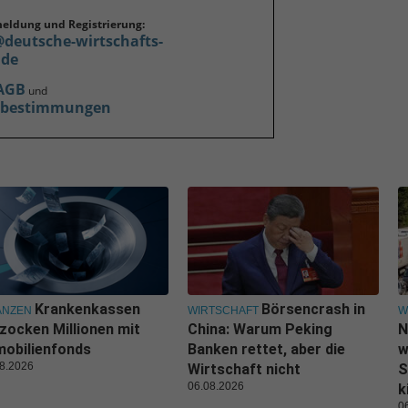
meldung und Registrierung:
@deutsche-wirtschafts-
.de
AGB
und
zbestimmungen
Krankenkassen
Börsencrash in
ANZEN
WIRTSCHAFT
W
zocken Millionen mit
China: Warum Peking
N
obilienfonds
Banken rettet, aber die
w
8.2026
Wirtschaft nicht
S
06.08.2026
k
0