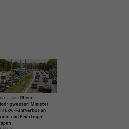
Rhein-
IRTSCHAFT
iedrigwasser: Minister
ill Lkw-Fahrverbot an
onn- und Feiertagen
ippen
6.08.2026