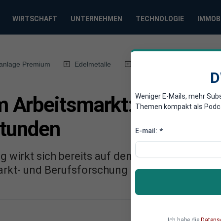
WIRTSCHAFT
UNTERNEHMEN
TECHNOLOGIE
IMMOB
anlage Premium
Edelmetalle
DWN-Magazin
Chin
D
Weniger E-Mails, mehr Sub
Arbeitsmarkt: Mehr Kurz
Themen kompakt als Podcast
stunden
E-mail:
*
 wirkt sich bereits auf den deutschen Arbeit
markt- und Berufsforschung hervorgeht.
Ich habe die
Datens