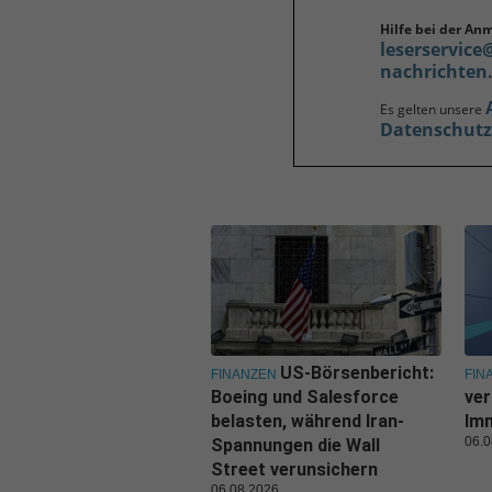
Hilfe bei der An
leserservice
nachrichten
Es gelten unsere
Datenschut
US-Börsenbericht:
FINANZEN
FIN
Boeing und Salesforce
ver
belasten, während Iran-
Imm
06.0
Spannungen die Wall
Street verunsichern
06.08.2026