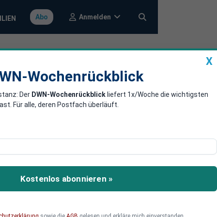
Anmelden
Abo
ILIEN
X
a
DWN-Wochenrückblick
WN-Wochenrückblick
stanz: Der
DWN-Wochenrückblick
liefert 1x/Woche die wichtigsten
arbeit,
. Für alle, deren Postfach überläuft.
smarkt aus, wie aus Daten
Kostenlos abonnieren »
chutzerklärung
sowie die
AGB
gelesen und erkläre mich einverstanden.