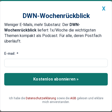
X
DWN-Wochenrückblick
Weniger E-Mails, mehr Substanz: Der
DWN-
Geldanlage Premium
Newsticker
MEIN DWN:
Wochenrückblick
liefert 1x/Woche die wichtigsten
Edelmetalle
DWN-Magazin
China
Themen kompakt als Podcast. Für alle, deren Postfach
überläuft.
DWN-Wochenrückblick
Auto Premium
US-Armee baut Spezialeinheit
E-mail:
*
gegen China im Pazifik auf
Die US-Streitkräfte bauen ein
Koordinationszentrum auf Inseln im Pazifik
Kostenlos abonnieren »
gegen China auf. Dieses soll helfen „Löcher in die
Verteidigungslinien zu schlagen“ und „die
Investitionen Chinas und Russlands in Ostasien
Ich habe die
Datenschutzerklärung
sowie die
AGB
gelesen und erkläre
zu neutralisieren“, so ein Army Secretary.
mich einverstanden.