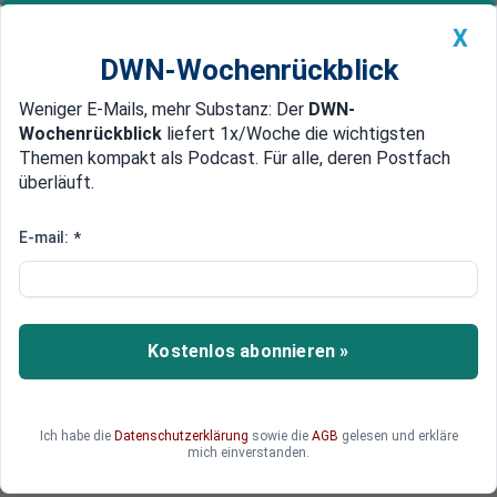
X
DWN-Wochenrückblick
Weniger E-Mails, mehr Substanz: Der
DWN-
Geldanlage Premium
Newsticker
MEIN DWN:
Wochenrückblick
liefert 1x/Woche die wichtigsten
Edelmetalle
DWN-Magazin
China
Themen kompakt als Podcast. Für alle, deren Postfach
überläuft.
DWN-Wochenrückblick
Auto Premium
Corona-Krise: Jetzt kommt die
E-mail:
*
Bundeswehr mit 15.000 Mann
zum Einsatz
Kostenlos abonnieren »
In der Corona-Krise hat die Bundeswehr ihren
Einsatzplan fertig. 15.000 Soldaten werden
bundesweit eingesetzt, um die Krise zu meistern.
Ich habe die
Datenschutzerklärung
sowie die
AGB
gelesen und erkläre
mich einverstanden.