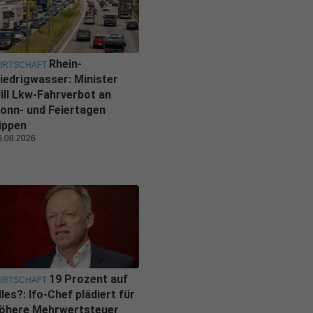
Rhein-
IRTSCHAFT
iedrigwasser: Minister
ill Lkw-Fahrverbot an
onn- und Feiertagen
ippen
6.08.2026
19 Prozent auf
IRTSCHAFT
lles?: Ifo-Chef plädiert für
öhere Mehrwertsteuer