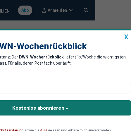
Anmelden
Abo
ILIEN
X
a
DWN-Wochenrückblick
WN-Wochenrückblick
stanz: Der
DWN-Wochenrückblick
liefert 1x/Woche die wichtigsten
ßoffensive
. Für alle, deren Postfach überläuft.
ration gegen
, um den
Kostenlos abonnieren »
 befreien.
chutzerklärung
sowie die
AGB
gelesen und erkläre mich einverstanden.