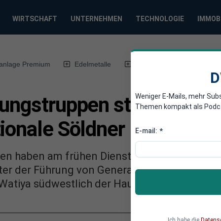
WIRTSCHAFT
UNTERNEHMEN
TECHNOLOGIE
IMMOB
anlage Premium
Edelmetalle
DWN-Magazin
Chin
D
Weniger E-Mails, mehr Sub
rungstruppen starten Gro
Themen kompakt als Podcast
ionale Söldner
E-mail:
*
en haben am frühen Dienstag eine Militärope
ter der Führung von General Haftar gestartet
atiya südwestlich der Hauptstadt Tripolis zu
Ich habe die
Datens