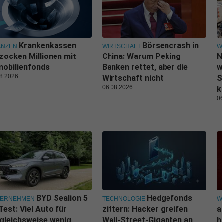
Krankenkassen
Börsencrash in
ANZEN
WIRTSCHAFT
W
zocken Millionen mit
China: Warum Peking
N
obilienfonds
Banken rettet, aber die
w
8.2026
Wirtschaft nicht
S
06.08.2026
k
0
BYD Sealion 5
Hedgefonds
TERNEHMEN
TECHNOLOGIE
W
Test: Viel Auto für
zittern: Hacker greifen
a
gleichsweise wenig
Wall-Street-Giganten an
h