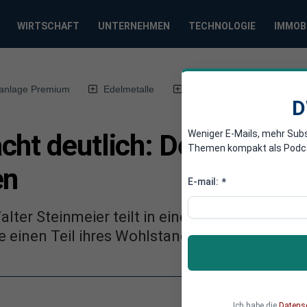
WIRTSCHAFT
UNTERNEHMEN
TECHNOLOGIE
IMMOB
anlage Premium
Edelmetalle
DWN-Magazin
Chin
D
Weniger E-Mails, mehr Sub
cht deutlich: Deutsche m
Themen kompakt als Podcast
en
E-mail:
*
ter Steinmeier teilt in einer Videobotschaft
e einen Teil ihres Wohlstands einbüßen werd
Ich habe die
Datens