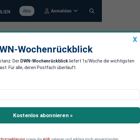
Anmelden
Abo
ILIEN
X
a
DWN-Wochenrückblick
WN-Wochenrückblick
stanz: Der
DWN-Wochenrückblick
liefert 1x/Woche die wichtigsten
üssen Gürtel
. Für alle, deren Postfach überläuft.
 mit, dass die Deutschen
en.
Kostenlos abonnieren »
chutzerklärung
sowie die
AGB
gelesen und erkläre mich einverstanden.