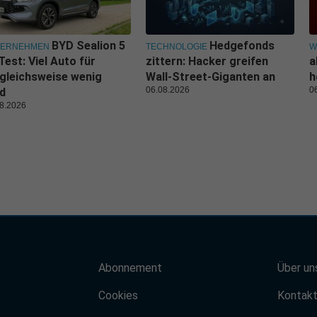
BYD Sealion 5
Hedgefonds
TERNEHMEN
TECHNOLOGIE
W
Test: Viel Auto für
zittern: Hacker greifen
a
gleichsweise wenig
Wall-Street-Giganten an
h
06.08.2026
0
d
8.2026
Abonnement
Über un
Cookies
Kontak