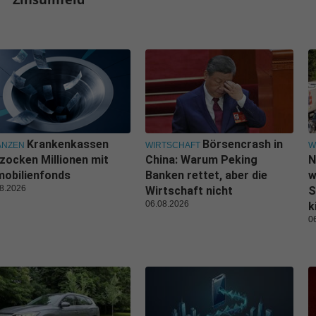
Krankenkassen
Börsencrash in
ANZEN
WIRTSCHAFT
W
zocken Millionen mit
China: Warum Peking
N
obilienfonds
Banken rettet, aber die
w
8.2026
Wirtschaft nicht
S
06.08.2026
k
0