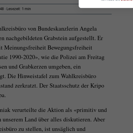
1 min
:48
Lesezeit:
lkreisbüro von Bundeskanzlerin Angela
n nachgebildeten Grabstein aufgestellt. Er
eit Meinungsfreiheit Bewegungsfreiheit
ie 1990-2020», wie die Polizei am Freitag
osen und Grabkerzen umgeben, ein
gt. Die Hinweistafel zum Wahlkreisbüro
tand zerkratzt. Der Staatsschutz der Kripo
pa.
ak verurteilte die Aktion als «primitiv und
 unserem Land über alles diskutieren. Aber
isbüro zu stellen, ist unsäglich und