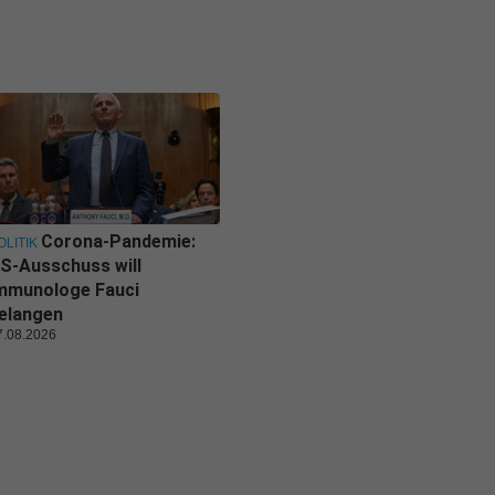
Corona-Pandemie:
OLITIK
S-Ausschuss will
mmunologe Fauci
elangen
7.08.2026