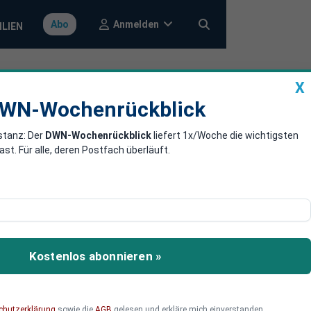
Anmelden
Abo
ILIEN
X
a
DWN-Wochenrückblick
WN-Wochenrückblick
stanz: Der
DWN-Wochenrückblick
liefert 1x/Woche die wichtigsten
els
. Für alle, deren Postfach überläuft.
 Merkel (CDU) in
Kostenlos abonnieren »
chutzerklärung
sowie die
AGB
gelesen und erkläre mich einverstanden.