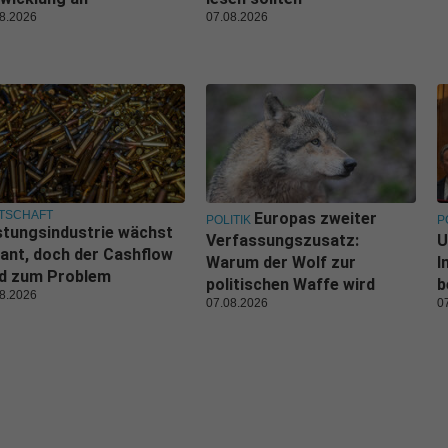
8.2026
07.08.2026
TSCHAFT
Europas zweiter
POLITIK
P
tungsindustrie wächst
Verfassungszusatz:
U
ant, doch der Cashflow
Warum der Wolf zur
I
rd zum Problem
politischen Waffe wird
b
8.2026
07.08.2026
0