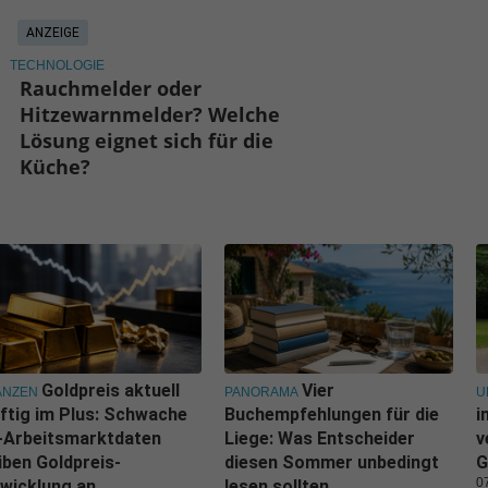
ANZEIGE
TECHNOLOGIE
Rauchmelder oder
Hitzewarnmelder? Welche
Lösung eignet sich für die
Küche?
Goldpreis aktuell
Vier
ANZEN
PANORAMA
U
ftig im Plus: Schwache
Buchempfehlungen für die
i
-Arbeitsmarktdaten
Liege: Was Entscheider
v
iben Goldpreis-
diesen Sommer unbedingt
G
0
wicklung an
lesen sollten