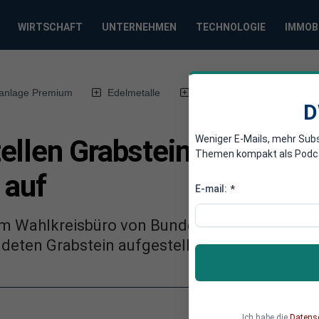
WIRTSCHAFT
UNTERNEHMEN
TECHNOLOGIE
IMMOB
anlage Premium
Edelmetalle
DWN-Magazin
Chin
D
Weniger E-Mails, mehr Sub
ellen Grabstein vor Merk
Themen kompakt als Podcast
 auf
E-mail:
*
m Wahlkreisbüro von Bundeskanzlerin Angela
deten Grabstein aufgestellt, so die dpa.
Ich habe die
Datens