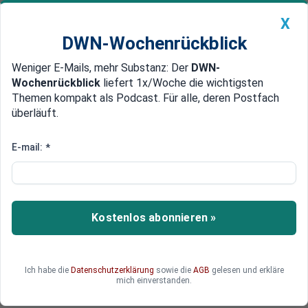
X
DWN-Wochenrückblick
Weniger E-Mails, mehr Substanz: Der
DWN-
Geldanlage Premium
Newsticker
MEIN DWN:
Wochenrückblick
liefert 1x/Woche die wichtigsten
Edelmetalle
DWN-Magazin
China
Themen kompakt als Podcast. Für alle, deren Postfach
überläuft.
DWN-Wochenrückblick
Auto Premium
Terrorismus: Das FBI ermittelt
E-mail:
*
gegen die Antifa
US-Generalstaatsanwalt William P. Barr hat
verkündet, dass das FBI und die
Kostenlos abonnieren »
Generalstaatsanwaltschaft gegen die Antifa
aufgrund des Vorwurfs des „nationalen
Terrorismus“ ermittelt.
Ich habe die
Datenschutzerklärung
sowie die
AGB
gelesen und erkläre
mich einverstanden.