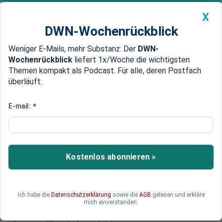
X
DWN-Wochenrückblick
Weniger E-Mails, mehr Substanz: Der
DWN-
Geldanlage Premium
Newsticker
MEIN DWN:
Wochenrückblick
liefert 1x/Woche die wichtigsten
Edelmetalle
DWN-Magazin
China
Themen kompakt als Podcast. Für alle, deren Postfach
überläuft.
DWN-Wochenrückblick
Auto Premium
IG Metall warnt vor Verlust von
E-mail:
*
300.000 Arbeitsplätzen
Nach Angaben der IG Metall droht in Deutschland
der Abbau von 300.000 Stellen. Daher müsse die
Kostenlos abonnieren »
Politik mit umfangreichen Maßnahmen
vorbeugen.
Ich habe die
Datenschutzerklärung
sowie die
AGB
gelesen und erkläre
mich einverstanden.