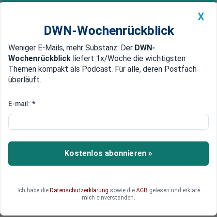
X
DWN-Wochenrückblick
Weniger E-Mails, mehr Substanz: Der
DWN-
Geldanlage Premium
Newsticker
MEIN DWN:
Wochenrückblick
liefert 1x/Woche die wichtigsten
Edelmetalle
DWN-Magazin
China
Themen kompakt als Podcast. Für alle, deren Postfach
überläuft.
DWN-Wochenrückblick
Auto Premium
Putin verweigert jede Hilfe:
E-mail:
*
Endet Lukaschenko wie einst
Ceausescu?
Kostenlos abonnieren »
Lukaschenko hat sein Volk nicht mehrt unter
Kontrolle. Die erhoffte Hilfe aus Russland bleibt
aus - Moskau ist der Sturz des weißrussischen
Herrschers sogar willkommen.
Ich habe die
Datenschutzerklärung
sowie die
AGB
gelesen und erkläre
mich einverstanden.