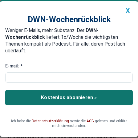
X
DWN-Wochenrückblick
Weniger E-Mails, mehr Substanz: Der
DWN-
Geldanlage Premium
Newsticker
MEIN DWN:
Wochenrückblick
liefert 1x/Woche die wichtigsten
Edelmetalle
DWN-Magazin
China
Themen kompakt als Podcast. Für alle, deren Postfach
überläuft.
DWN-Wochenrückblick
Auto Premium
„Gesonderte Untersuchung“
E-mail:
*
gegen Merkel wegen Corona-
Desaster gefordert
Kostenlos abonnieren »
Der Mitarbeiter des Bundesinnenministeriums,
der in einem geleakten Dokument das Corona-
Virus als „Fehlalarm“ einstuft, fordert eine
„gesonderte Untersuchung“ zur Rolle von
Ich habe die
Datenschutzerklärung
sowie die
AGB
gelesen und erkläre
mich einverstanden.
Kanzlerin Merkel im Verlauf der Pandemie. Den
Medien wirft er Kritiklosigkeit gegenüber der