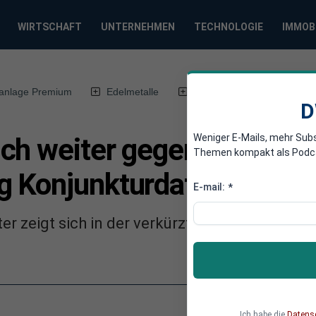
WIRTSCHAFT
UNTERNEHMEN
TECHNOLOGIE
IMMOB
anlage Premium
Edelmetalle
DWN-Magazin
Chin
D
Weniger E-Mails, mehr Sub
ch weiter gegen Pandemi
Themen kompakt als Podcast
g Konjunkturdaten aus d
E-mail:
*
er zeigt sich in der verkürzten Handelswoch
Ich habe die
Datens