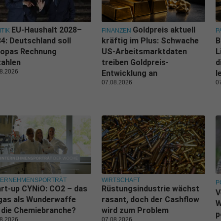
EU-Haushalt 2028–
Goldpreis aktuell
ITIK
FINANZEN
P
4: Deutschland soll
kräftig im Plus: Schwache
B
ropas Rechnung
US-Arbeitsmarktdaten
L
zahlen
treiben Goldpreis-
d
8.2026
Entwicklung an
l
07.08.2026
0
TERNEHMENSPORTRÄT
WIRTSCHAFT
P
rt-up CYNiO: CO2 – das
Rüstungsindustrie wächst
V
gas als Wunderwaffe
rasant, doch der Cashflow
W
 die Chemiebranche?
wird zum Problem
p
8.2026
07.08.2026