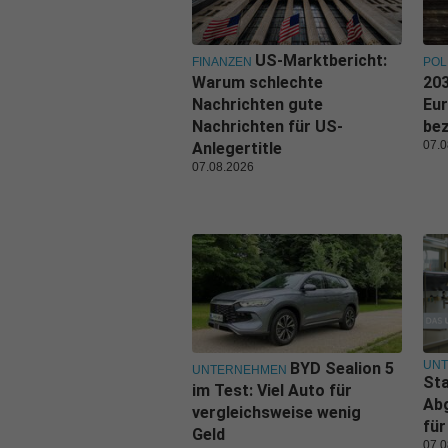
US-Marktbericht:
FINANZEN
POL
Warum schlechte
203
Nachrichten gute
Eu
Nachrichten für US-
be
07.0
Anlegertitle
07.08.2026
UN
BYD Sealion 5
UNTERNEHMEN
Sta
im Test: Viel Auto für
Ab
vergleichsweise wenig
für
Geld
07.0