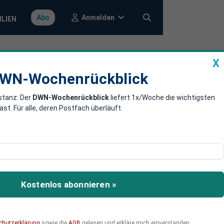
Anmelden
Abo
ILIEN
X
a
DWN-Wochenrückblick
WN-Wochenrückblick
stanz: Der
DWN-Wochenrückblick
liefert 1x/Woche die wichtigsten
e-Verluste -
. Für alle, deren Postfach überläuft.
en USA
e vor Weihnachten wieder
Kostenlos abonnieren »
chutzerklärung
sowie die
AGB
gelesen und erkläre mich einverstanden.