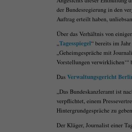
Angesichts dieser Enthüllung dr
der Bundesregierung in den ve
Auftrag erteilt haben, unliebsa
Über das Verhältnis von einige
Tagesspiegel
„
“ bereits im Jah
„Geheimgespräche mit Journalis
Vorstellungen verwirklichen‘“ b
Verwaltungsgericht Berlin
Das
„Das Bundeskanzleramt ist nach
verpflichtet, einem Pressevertr
Hintergrundgespräche zu gebe
Der Kläger, Journalist einer T