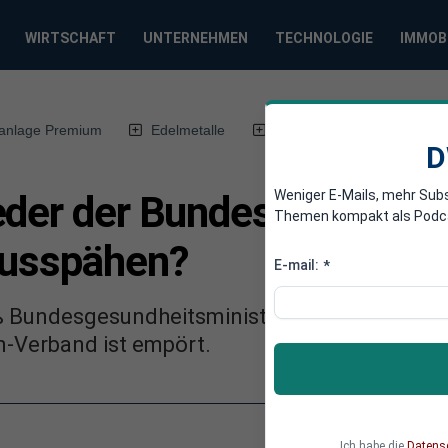
WIRTSCHAFT
UNTERNEHMEN
TECHNOLOGIE
IMMOB
anlage Premium
Edelmetalle
DWN-Magazin
Chin
D
Weniger E-Mails, mehr Sub
eder der Bundesregierung 
Themen kompakt als Podcast
ausspähen?
E-mail:
*
eß Bundesgesundheitsminister Jens Spahn Jou
n-Verband ist empört.
Ich habe die
Datens