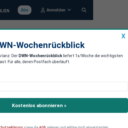
Anmelden
Abo
ILIEN
X
a
DWN-Wochenrückblick
WN-Wochenrückblick
stanz: Der
DWN-Wochenrückblick
liefert 1x/Woche die wichtigsten
kritische
. Für alle, deren Postfach überläuft.
rnalisten „ausforschen“.
Kostenlos abonnieren »
chutzerklärung
sowie die
AGB
gelesen und erkläre mich einverstanden.