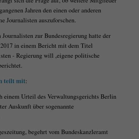
ängt sich die Frage auf, ob weitere Mitglieder
rgangenen Jahren den einen oder anderen
me Journalisten auszuforschen.
n Journalisten zur Bundesregierung hatte der
r 2017 in einem Bericht mit dem Titel
ten - Regierung will ,eigene politische
erichtet.
 teilt mit
:
 einem Urteil des Verwaltungsgerichts Berlin
eter Auskunft über sogenannte
n
ageszeitung, begehrt vom Bundeskanzleramt