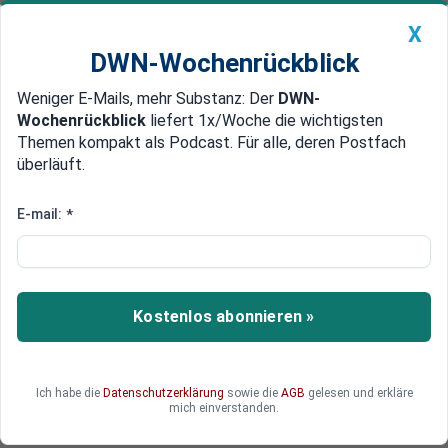
X
DWN-Wochenrückblick
Weniger E-Mails, mehr Substanz: Der
DWN-
Geldanlage Premium
Newsticker
MEIN DWN:
Wochenrückblick
liefert 1x/Woche die wichtigsten
Edelmetalle
DWN-Magazin
China
Themen kompakt als Podcast. Für alle, deren Postfach
überläuft.
DWN-Wochenrückblick
Auto Premium
Italien: Draghi macht 40
E-mail:
*
Milliarden an Konjunkturhilfen
locker – und treibt damit das
Staatsdefizit in die Höhe
Kostenlos abonnieren »
Die italienische Regierung macht Insidern
zufolge weitere Milliarden für die wirtschaftliche
Ich habe die
Datenschutzerklärung
sowie die
AGB
gelesen und erkläre
Erholung von der Corona-Krise locker.
mich einverstanden.