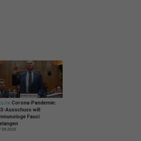
Corona-Pandemie:
OLITIK
S-Ausschuss will
mmunologe Fauci
elangen
7.08.2026