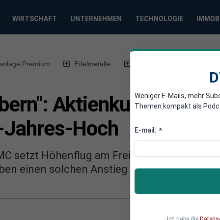
WIRTSCHAFT
UNTERNEHMEN
TECHNOLOGIE
IMMOB
anlage Premium
Edelmetalle
DWN-Magazin
Chin
D
Weniger E-Mails, mehr Sub
lbern": Aktienkurs von K
Themen kompakt als Podcast
er-Jahres-Hoch
E-mail:
*
MC setzt Höhenflug am Freitag fort und steigt
en einen solchen Anstieg nicht her, sagen A
Ich habe die
Datens