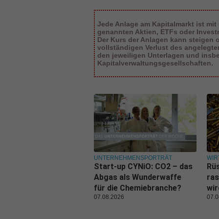
Jede Anlage am Kapitalmarkt ist mit
genannten Aktien, ETFs oder Inves
Der Kurs der Anlagen kann steigen od
vollständigen Verlust des angelegt
den jeweiligen Unterlagen und insb
Kapitalverwaltungsgesellschaften.
UNTERNEHMENSPORTRÄT
WIR
Start-up CYNiO: CO2 – das
Rüs
Abgas als Wunderwaffe
ras
für die Chemiebranche?
wi
07.08.2026
07.0