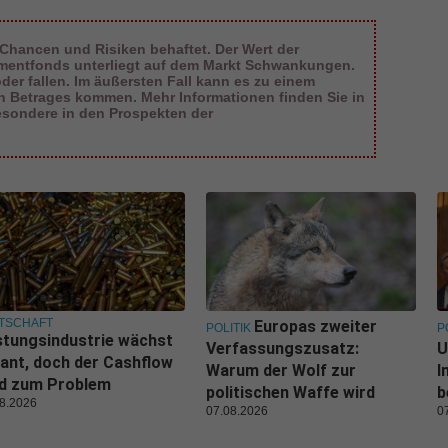
 Chancen und Risiken behaftet. Der Wert der
tmentfonds unterliegt auf dem Markt Schwankungen.
er fallen. Im äußersten Fall kann es zu einem
en Betrages kommen. Mehr Informationen finden Sie in
esondere in den Prospekten der
TSCHAFT
Europas zweiter
POLITIK
P
tungsindustrie wächst
Verfassungszusatz:
U
ant, doch der Cashflow
Warum der Wolf zur
I
rd zum Problem
politischen Waffe wird
b
8.2026
07.08.2026
0