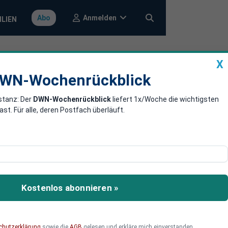
Anmelden
Abo
ILIEN
X
a
DWN-Wochenrückblick
WN-Wochenrückblick
stanz: Der
DWN-Wochenrückblick
liefert 1x/Woche die wichtigsten
inokette AMC
. Für alle, deren Postfach überläuft.
 auf ein Vier-Jahres-
nalysten.
Kostenlos abonnieren »
chutzerklärung
sowie die
AGB
gelesen und erkläre mich einverstanden.