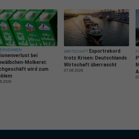
TERNEHMEN
Exportrekord
WIRTSCHAFT
F
lionenverlust bei
trotz Krisen: Deutschlands
P
wälbchen-Molkerei:
Wirtschaft überrascht
M
chgeschäft wird zum
07.08.2026
A
oblem
0
8.2026