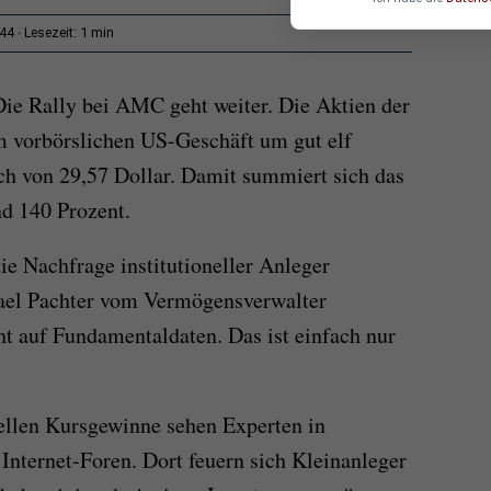
1 min
:44
Lesezeit:
 Die Rally bei AMC geht weiter. Die Aktien der
m vorbörslichen US-Geschäft um gut elf
ch von 29,57 Dollar. Damit summiert sich das
d 140 Prozent.
ie Nachfrage institutioneller Anleger
hael Pachter vom Vermögensverwalter
ht auf Fundamentaldaten. Das ist einfach nur
ellen Kursgewinne sehen Experten in
nternet-Foren. Dort feuern sich Kleinanleger