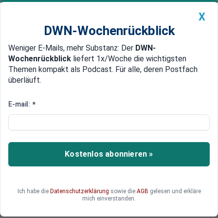
X
DWN-Wochenrückblick
Weniger E-Mails, mehr Substanz: Der
DWN-
Geldanlage Premium
Newsticker
MEIN DWN:
Wochenrückblick
liefert 1x/Woche die wichtigsten
Edelmetalle
DWN-Magazin
China
Themen kompakt als Podcast. Für alle, deren Postfach
überläuft.
DWN-Wochenrückblick
Auto Premium
Merkel fordert neue
E-mail:
*
Durchgriffsrechte für EU-
Kommissare
Kostenlos abonnieren »
Bundeskanzlerin Angela Merkel fordert neue
Durchgriffsrechte für EU-Kommissare in
mehreren Bereichen. Die Pandemie habe gezeigt,
dass ein „längerer und tiefergehender“ Prozess
Ich habe die
Datenschutzerklärung
sowie die
AGB
gelesen und erkläre
mich einverstanden.
angestoßen werden müsse.