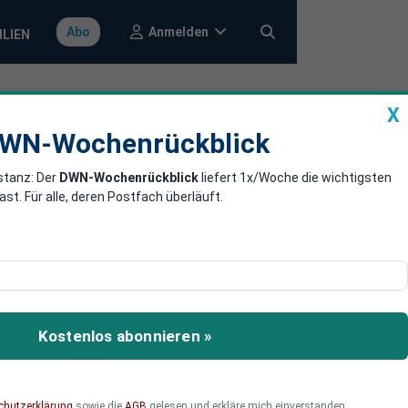
Anmelden
Abo
ILIEN
X
a
DWN-Wochenrückblick
WN-Wochenrückblick
stanz: Der
DWN-Wochenrückblick
liefert 1x/Woche die wichtigsten
k, keine
. Für alle, deren Postfach überläuft.
henrechte nach einer
 lasse sich keine
Kostenlos abonnieren »
chutzerklärung
sowie die
AGB
gelesen und erkläre mich einverstanden.