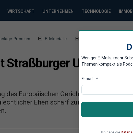
WIRTSCHAFT
UNTERNEHMEN
TECHNOLOGIE
IMMOB
anlage Premium
Edelmetalle
DWN-Magazin
Chin
D
Weniger E-Mails, mehr Sub
 Straßburger Urteil zurüc
Themen kompakt als Podcast
E-mail:
*
ng des Europäischen Gerichtshofs für Mensc
echtlicher Ehen scharf zurückgewiesen. Man
n.
Ich habe die
Datens