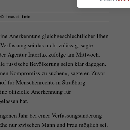
1 min
:40
Lesezeit:
ine Anerkennung gleichgeschlechtlicher Ehen
Verfassung sei das nicht zulässig, sagte
er Agentur Interfax zufolge am Mittwoch.
ie russische Bevölkerung seien klar dagegen.
 einen Kompromiss zu suchen», sagte er. Zuvor
hof für Menschenrechte in Straßburg
eine offizielle Anerkennung für
elassen hat.
angenen Jahr bei einer Verfassungsänderung
e Ehe nur zwischen Mann und Frau möglich sei.