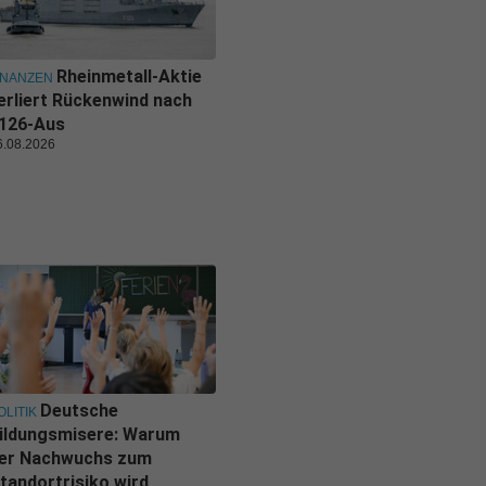
Rheinmetall-Aktie
INANZEN
erliert Rückenwind nach
126-Aus
6.08.2026
Deutsche
OLITIK
ildungsmisere: Warum
er Nachwuchs zum
tandortrisiko wird