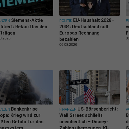
Siemens-Aktie
EU-Haushalt 2028–
ANZEN
POLITIK
F
fitiert: Rekord bei den
2034: Deutschland soll
v
fträgen
Europas Rechnung
F
8.2026
0
bezahlen
06.08.2026
Bankenkrise
US-Börsenbericht:
ANZEN
FINANZEN
P
opa: Krieg wird zur
Wall Street schließt
B
ßten Gefahr für das
uneinheitlich – Disney-
d
nanzsystem
Zahlen überzeugen, KI-
S