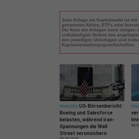
Jede Anlage am Kapitalmarkt ist mit
genannten Aktien, ETFs oder Inves
Der Kurs der Anlagen kann steigen od
vollständigen Verlust des angelegt
den jeweiligen Unterlagen und insb
Kapitalverwaltungsgesellschaften.
US-Börsenbericht:
FINANZEN
FIN
Boeing und Salesforce
ver
belasten, während Iran-
Imm
06.0
Spannungen die Wall
Street verunsichern