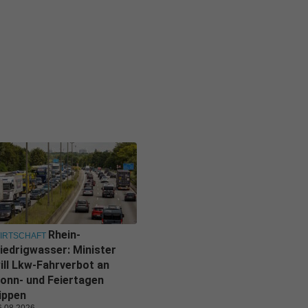
Rhein-
IRTSCHAFT
iedrigwasser: Minister
ill Lkw-Fahrverbot an
onn- und Feiertagen
ippen