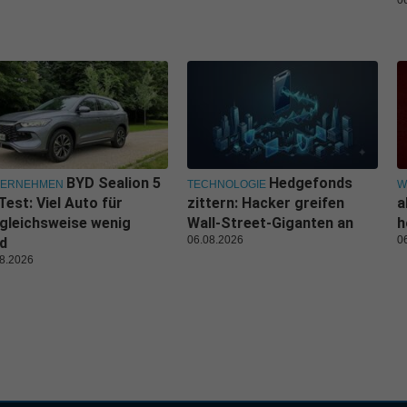
0
BYD Sealion 5
Hedgefonds
TERNEHMEN
TECHNOLOGIE
W
Test: Viel Auto für
zittern: Hacker greifen
a
gleichsweise wenig
Wall-Street-Giganten an
h
06.08.2026
0
d
8.2026