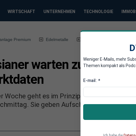
WIRTSCHAFT
UNTERNEHMEN
TECHNOLOGIE
IMMOB
anlage Premium
Edelmetalle
DWN-Magazin
Chin
D
Weniger E-Mails, mehr Sub
ianer warten zum Woche
Themen kompakt als Podcast
rktdaten
E-mail:
*
r Woche geht es im Prinzip nur um die Veröff
mittag. Sie geben Aufschlüsse darüber, ob di
Ich habe die
Datens