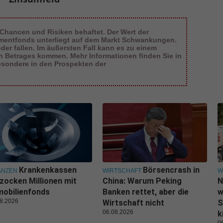
 Chancen und Risiken behaftet. Der Wert der
tmentfonds unterliegt auf dem Markt Schwankungen.
er fallen. Im äußersten Fall kann es zu einem
en Betrages kommen. Mehr Informationen finden Sie in
esondere in den Prospekten der
Krankenkassen
Börsencrash in
ANZEN
WIRTSCHAFT
W
zocken Millionen mit
China: Warum Peking
N
obilienfonds
Banken rettet, aber die
w
8.2026
Wirtschaft nicht
S
06.08.2026
k