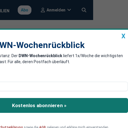
Anmelden
Abo
ILIEN
X
a
DWN-Wochenrückblick
WN-Wochenrückblick
stanz: Der
DWN-Wochenrückblick
liefert 1x/Woche die wichtigsten
nschluss auf
. Für alle, deren Postfach überläuft.
entlichung der US-
e US-Fed vielleicht ihre
Kostenlos abonnieren »
chutzerklärung
sowie die
AGB
gelesen und erkläre mich einverstanden.