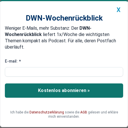
X
DWN-Wochenrückblick
Weniger E-Mails, mehr Substanz: Der
DWN-
Geldanlage Premium
Newsticker
MEIN DWN:
Wochenrückblick
liefert 1x/Woche die wichtigsten
Edelmetalle
DWN-Magazin
China
Themen kompakt als Podcast. Für alle, deren Postfach
überläuft.
DWN-Wochenrückblick
Auto Premium
Chinesischer Welt-Gigant für E-
E-mail:
*
Batterien überrascht mit neuer
Mega-Fabrik
Kostenlos abonnieren »
Der weltgrößte Hersteller von E-Batterien, CEL
aus China, setzt weiter neue Maßstäbe. Das
Management überrascht die Konkurrenz aus
Europa und Nordamerika mit einem neuen
Ich habe die
Datenschutzerklärung
sowie die
AGB
gelesen und erkläre
mich einverstanden.
Megaprojekt.