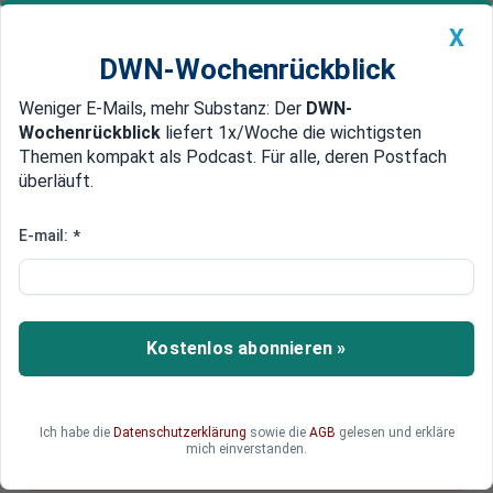
X
DWN-Wochenrückblick
Weniger E-Mails, mehr Substanz: Der
DWN-
Geldanlage Premium
Newsticker
MEIN DWN:
Wochenrückblick
liefert 1x/Woche die wichtigsten
Edelmetalle
DWN-Magazin
China
Themen kompakt als Podcast. Für alle, deren Postfach
überläuft.
DWN-Wochenrückblick
Auto Premium
Preis verdreifacht sich: Droht
E-mail:
*
Deutschland ein Kohle-Engpass?
Der Preis für Kohle hat sich innerhalb von weniger
als einem Jahr verdreifacht.
Kostenlos abonnieren »
Ich habe die
Datenschutzerklärung
sowie die
AGB
gelesen und erkläre
Deutsche Wirtschaftsnachrichten
mich einverstanden.