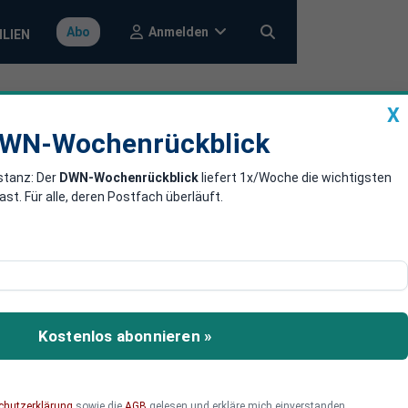
Anmelden
Abo
ILIEN
X
a
DWN-Wochenrückblick
WN-Wochenrückblick
stanz: Der
DWN-Wochenrückblick
liefert 1x/Woche die wichtigsten
rischen
. Für alle, deren Postfach überläuft.
 Moment». Mit einem
 Angela Merkel ihre
Kostenlos abonnieren »
chutzerklärung
sowie die
AGB
gelesen und erkläre mich einverstanden.