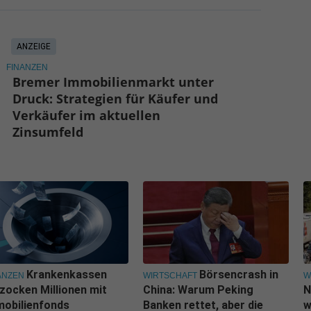
ANZEIGE
FINANZEN
Bremer Immobilienmarkt unter
Druck: Strategien für Käufer und
Verkäufer im aktuellen
Zinsumfeld
Krankenkassen
Börsencrash in
ANZEN
WIRTSCHAFT
W
zocken Millionen mit
China: Warum Peking
N
obilienfonds
Banken rettet, aber die
w