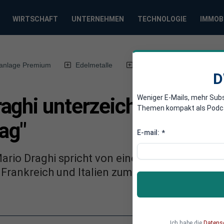
WIRTSCHAFT
UNTERNEHMEN
TECHNOLOGIE
IMMOB
anlage Premium
Edelmetalle
DWN-Magazin
Chin
D
Weniger E-Mails, mehr Sub
aghi unterzeichnen histo
Themen kompakt als Podcast
rag"
E-mail:
*
Mario Draghi spricht von einem «historischen
 Frankreich und Italien zum Ende der Ära von
Ich habe die
Datens