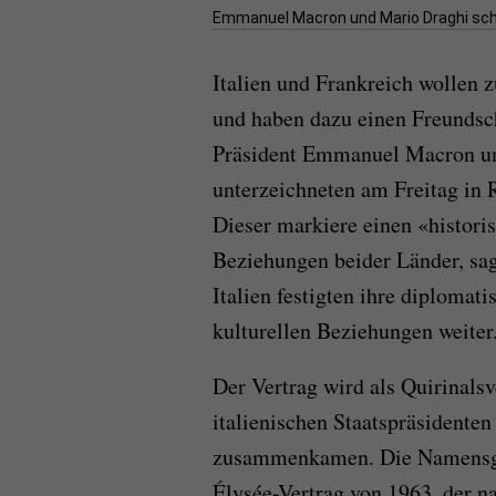
Emmanuel Macron und Mario Draghi schüt
Italien und Frankreich wollen 
und haben dazu einen Freundsch
Präsident Emmanuel Macron und
unterzeichneten am Freitag in 
Dieser markiere einen «histor
Beziehungen beider Länder, sa
Italien festigten ihre diplomat
kulturellen Beziehungen weiter.
Der Vertrag wird als Quirinalsv
italienischen Staatspräsidente
zusammenkamen. Die Namensgeb
Élysée-Vertrag von 1963, der n