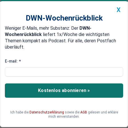
X
DWN-Wochenrückblick
Weniger E-Mails, mehr Substanz: Der
DWN-
Geldanlage Premium
Newsticker
MEIN DWN:
Wochenrückblick
liefert 1x/Woche die wichtigsten
Edelmetalle
DWN-Magazin
China
Themen kompakt als Podcast. Für alle, deren Postfach
überläuft.
DWN-Wochenrückblick
Auto Premium
US-Lebensmittelbehörde liefert
E-mail:
*
erste Daten zu Nebenwirkungen
von Pfizer-Impfstoff
Kostenlos abonnieren »
Die US-Lebensmittelbehörde FDA hat die ersten
Dokumente herausgegeben, auf deren Basis sie
den Corona-Impfstoff von Pfizer zugelassen hat.
Ich habe die
Datenschutzerklärung
sowie die
AGB
gelesen und erkläre
mich einverstanden.