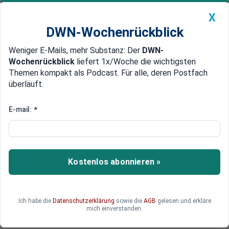
X
DWN-Wochenrückblick
Weniger E-Mails, mehr Substanz: Der
DWN-
Geldanlage Premium
Newsticker
MEIN DWN:
Wochenrückblick
liefert 1x/Woche die wichtigsten
Edelmetalle
DWN-Magazin
China
Themen kompakt als Podcast. Für alle, deren Postfach
überläuft.
DWN-Wochenrückblick
Auto Premium
Bericht: Bundesregierung erwägt
E-mail:
*
weitere Corona-
Einschränkungen
Kostenlos abonnieren »
Wegen der Omikron-Variante des Corona-Virus
erwägt die Bundesregierung Medienberichten
zufolge die weitere Einschränkung von
Veranstaltungen.
Ich habe die
Datenschutzerklärung
sowie die
AGB
gelesen und erkläre
mich einverstanden.