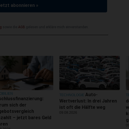
Jetzt abonnieren »
g
sowie die
AGB
gelesen und erkläre mich einverstanden.
OBILIEN
Auto-
TECHNOLOGIE
T
chlussfinanzierung:
Wertverlust: In drei Jahren
d
rum sich der
ist oft die Hälfte weg
w
gebotsvergleich
09.08.2026
k
zahlt – jetzt bares Geld
g
aren
0