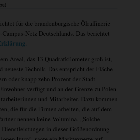
dpa)
chtet für die brandenburgische Ölraffinerie
-Campus-Netz Deutschlands. Das berichtet
Erklärung.
em Areal, das 13 Quadratkilometer groß ist,
 neueste Technik. Das entspricht der Fläche
ern oder knapp zehn Prozent der Stadt
Einwohner verfügt und an der Grenze zu Polen
Mitarbeiterinnen und Mitarbeiter. Dazu kommen
en, die für die Firmen arbeiten, die auf dem
Partner nennen keine Volumina. „Solche
 Dienstleistungen in dieser Größenordnung
lionen Euro“, sagte ein Marktexperte auf