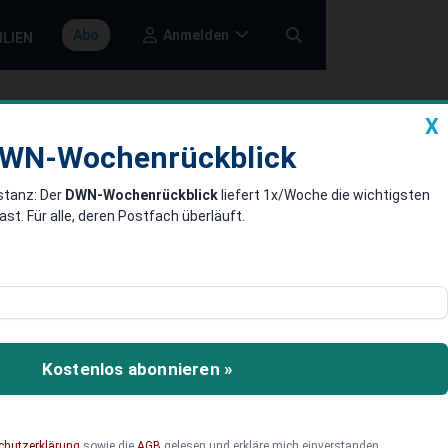
Anmelden
Abo
ILIEN
X
a
DWN-Wochenrückblick
WN-Wochenrückblick
stanz: Der
DWN-Wochenrückblick
liefert 1x/Woche die wichtigsten
ger Groß-
. Für alle, deren Postfach überläuft.
t ganz Berlin und
r Deutschlands einen ganz
Kostenlos abonnieren »
chutzerklärung
sowie die
AGB
gelesen und erkläre mich einverstanden.