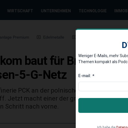
WIRTSCHAFT
UNTERNEHMEN
TECHNOLOGIE
IMMOB
anlage Premium
Edelmetalle
DWN-Magazin
Chin
D
Weniger E-Mails, mehr Sub
kom baut für Brandenbur
Themen kompakt als Podcast
esen-5-G-Netz
E-mail:
*
inerie PCK an der polnischen Grenze versorg
f. Jetzt macht einer der größten Verarbeite
n Schritt nach vorne.
Ich habe die
Datens