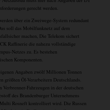
er Netzausbau muss hier nach Angaben der DT
nforderungen gerecht werden.
werden über ein Zweiwege-System redundant
Das soll das Mobilfunknetz auf dem
sfallsicher machen, Die Telekom sichert
CK Raffinerie die nahezu vollständige
mpus-Netzes zu. Es bestehen
hnischen Komponenten.
 eigenen Angaben zwölf Millionen Tonnen
en größten Öl-Verarbeitern Deutschlands.
 Verbrenner-Fahrzeugen in der deutschen
ibstoff des Brandenburger Unternehmens
Multi Rosneft kontrolliert wird. Die Russen