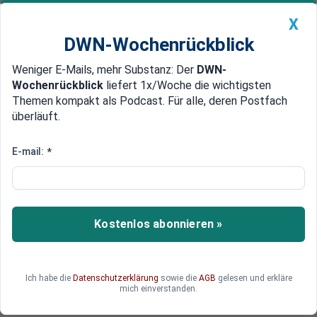
X
DWN-Wochenrückblick
Weniger E-Mails, mehr Substanz: Der
DWN-
Geldanlage Premium
Newsticker
MEIN DWN:
Wochenrückblick
liefert 1x/Woche die wichtigsten
Edelmetalle
DWN-Magazin
China
Themen kompakt als Podcast. Für alle, deren Postfach
überläuft.
DWN-Wochenrückblick
Auto Premium
BND-Chef Kahl: Wir brauchen
E-mail:
*
mehr Geld für neue Aufgaben
Der Bundesnachrichtendienst benötigt nach
mehr Geld aus dem Bundeshaushalt, um die
Kostenlos abonnieren »
Aufgaben der Zukunft zu bewältigen. „Wir
brauchen also weitere finanzielle Mittel, zumal
wir auch unsere Cyber-Fähigkeiten ausbauen
Ich habe die
Datenschutzerklärung
sowie die
AGB
gelesen und erkläre
wollen“, so Deutschlands Top-Aufklärungschef.
mich einverstanden.