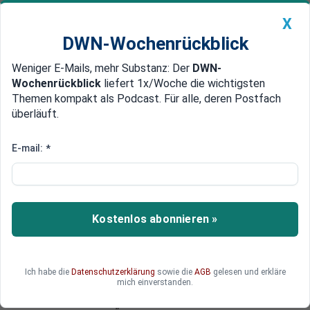
X
DWN-Wochenrückblick
Weniger E-Mails, mehr Substanz: Der
DWN-
Geldanlage Premium
Newsticker
MEIN DWN:
Wochenrückblick
liefert 1x/Woche die wichtigsten
Edelmetalle
DWN-Magazin
China
Themen kompakt als Podcast. Für alle, deren Postfach
überläuft.
DWN-Wochenrückblick
Auto Premium
Stahlbranche schlägt Alarm:
E-mail:
*
Kosten für „Klimapolitik“ laufen
aus dem Ruder - Habeck
bereitet nächste Sonderabgabe
Kostenlos abonnieren »
vor
Während die deutsche Wirtschaft langsam ihre
Ich habe die
Datenschutzerklärung
sowie die
AGB
gelesen und erkläre
mich einverstanden.
Wettbewerbsfähigkeit verliert, bereitet der grüne
Wirtschafts- und „Klimaminister“ die nächste