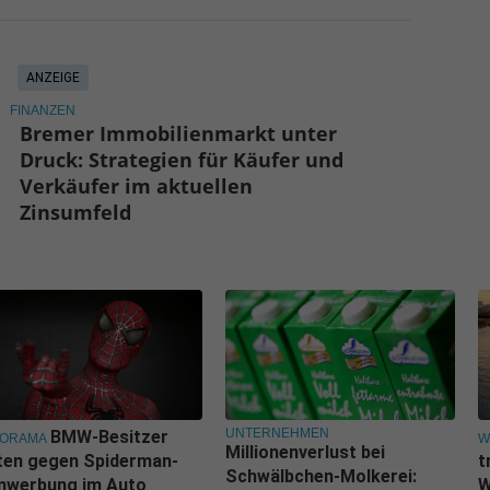
ANZEIGE
FINANZEN
Bremer Immobilienmarkt unter
Druck: Strategien für Käufer und
Verkäufer im aktuellen
Zinsumfeld
UNTERNEHMEN
BMW-Besitzer
NORAMA
W
Millionenverlust bei
ten gegen Spiderman-
t
Schwälbchen-Molkerei:
lmwerbung im Auto
W