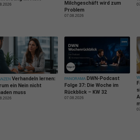
Milchgeschäft wird zum
8.2026
0
Problem
07.08.2026
W
DWN-Podcast
Verhandeln lernen:
PANORAMA
ANZEN
F
Folge 37: Die Woche im
um ein Nein nicht
s
Rückblick – KW 32
haden muss
A
07.08.2026
8.2026
m
0