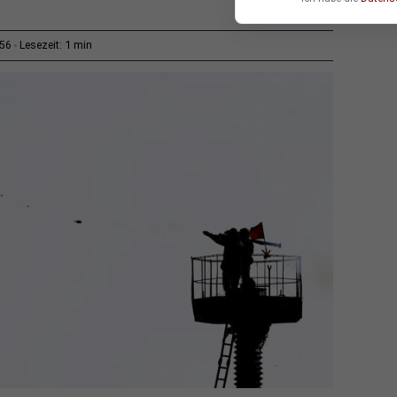
1 min
:56
Lesezeit: