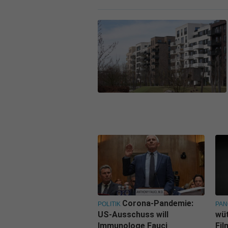
Corona-Pandemie:
POLITIK
PA
US-Ausschuss will
wü
Immunologe Fauci
Fi