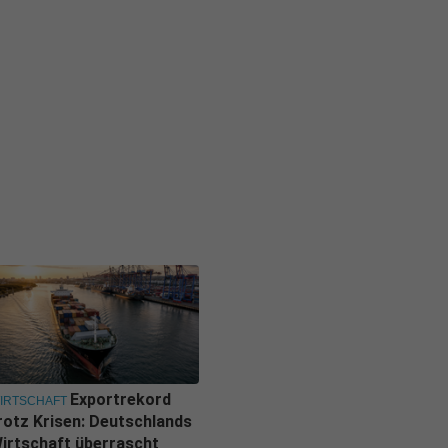
Exportrekord
IRTSCHAFT
rotz Krisen: Deutschlands
irtschaft überrascht