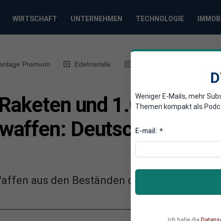
WIRTSCHAFT
UNTERNEHMEN
TECHNOLOGIE
IMMOB
anlage Premium
Edelmetalle
DWN-Magazin
Chin
D
Weniger E-Mails, mehr Sub
-Raketen und 1.000
Themen kompakt als Podcast
affen: Deutschland liefe
E-mail:
*
Waffen aus den Beständen der Bundeswehr an 
Ich habe die
Datens