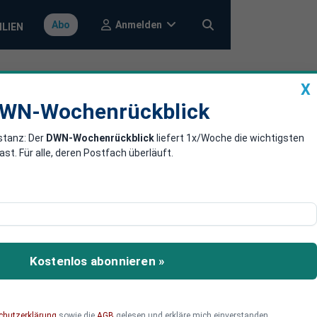
Anmelden
Abo
ILIEN
X
a
DWN-Wochenrückblick
WN-Wochenrückblick
stanz: Der
DWN-Wochenrückblick
liefert 1x/Woche die wichtigsten
. Für alle, deren Postfach überläuft.
rt Waffen an
die Ukraine.
Kostenlos abonnieren »
chutzerklärung
sowie die
AGB
gelesen und erkläre mich einverstanden.