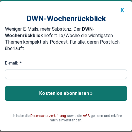
X
DWN-Wochenrückblick
Weniger E-Mails, mehr Substanz: Der
DWN-
Geldanlage Premium
Newsticker
MEIN DWN:
Wochenrückblick
liefert 1x/Woche die wichtigsten
Edelmetalle
DWN-Magazin
China
Themen kompakt als Podcast. Für alle, deren Postfach
überläuft.
DWN-Wochenrückblick
Auto Premium
Klima-Steuern und Krieg:
E-mail:
*
Deutsche Unternehmen
erwarten Energiepreis-Schock
Kostenlos abonnieren »
Die deutschen Unternehmen erwarten mit Blick
auf die Zukunft schwere Belastungen.
Ich habe die
Datenschutzerklärung
sowie die
AGB
gelesen und erkläre
mich einverstanden.
Deutsche Wirtschaftsnachrichten