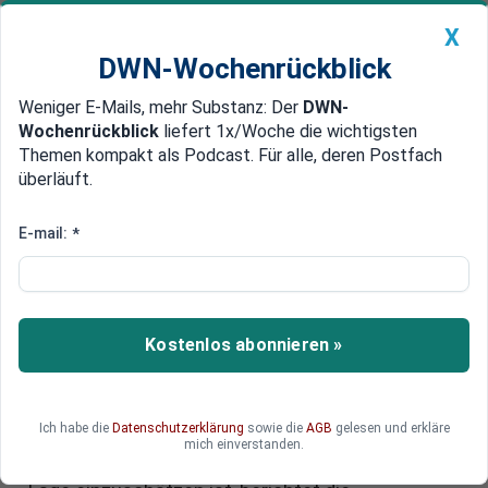
X
DWN-Wochenrückblick
Weniger E-Mails, mehr Substanz: Der
DWN-
Geldanlage Premium
Newsticker
MEIN DWN:
Wochenrückblick
liefert 1x/Woche die wichtigsten
Edelmetalle
DWN-Magazin
China
Themen kompakt als Podcast. Für alle, deren Postfach
überläuft.
DWN-Wochenrückblick
Auto Premium
Polnische Migrationsexpertin:
E-mail:
*
"Unser Land ist nicht in der Lage,
mit der aktuellen Krise alleine
fertig zu werden"
Kostenlos abonnieren »
Nach Polen sind bisher 3,3 Millionen ukrainischen
Flüchtlinge gekommen. Das entspricht fast neun
Ich habe die
Datenschutzerklärung
sowie die
AGB
gelesen und erkläre
Prozent der Gesamtbevölkerung. Kein Land hat
mich einverstanden.
bisher soviel Migranten aufgenommen. Wie die