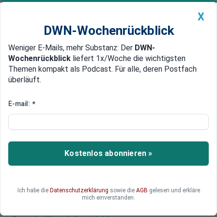
X
DWN-Wochenrückblick
Weniger E-Mails, mehr Substanz: Der
DWN-
Geldanlage Premium
Newsticker
MEIN DWN:
Wochenrückblick
liefert 1x/Woche die wichtigsten
Edelmetalle
DWN-Magazin
China
Themen kompakt als Podcast. Für alle, deren Postfach
überläuft.
DWN-Wochenrückblick
Auto Premium
Hälfte der ukrainischen Kämpfer
E-mail:
*
von Asowstal hat sich ergeben
Seit Montag haben sich in Asowstal 1730
ukrainische Kämpfer ergeben. Doch auch nach
Kostenlos abonnieren »
der Massen-Kapitulation harren viele weiter im
Stahlwerk von Mariupol aus.
Ich habe die
Datenschutzerklärung
sowie die
AGB
gelesen und erkläre
mich einverstanden.