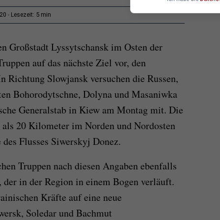
5 min
:20
Lesezeit:
en Großstadt Lyssytschansk im Osten der
ruppen auf das nächste Ziel vor, den
n Richtung Slowjansk versuchen die Russen,
aften Bohorodytschne, Dolyna und Masaniwka
inische Generalstab in Kiew am Montag mit. Die
r als 20 Kilometer im Norden und Nordosten
e des Flusses Siwerskyj Donez.
schen Truppen nach diesen Angaben ebenfalls
 der in der Region in einem Bogen verläuft.
rainischen Kräfte auf eine neue
iwersk, Soledar und Bachmut