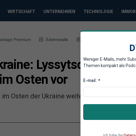
WIRTSCHAFT
UNTERNEHMEN
TECHNOLOGIE
IMMOB
anlage Premium
Edelmetalle
DWN-Magazin
Chin
D
Weniger E-Mails, mehr Sub
kraine: Lyssytschansk gef
Themen kompakt als Podcast
 im Osten vor
E-mail:
*
 im Osten der Ukraine weiter vor. Lesen Sie 
Ich habe die
Datens