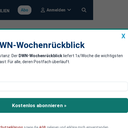
Anmelden
Abo
ILIEN
X
a
DWN-Wochenrückblick
WN-Wochenrückblick
stanz: Der
DWN-Wochenrückblick
liefert 1x/Woche die wichtigsten
allen - Russen
. Für alle, deren Postfach überläuft.
alle wichtigen Meldungen
Kostenlos abonnieren »
chutzerklärung
sowie die
AGB
gelesen und erkläre mich einverstanden.