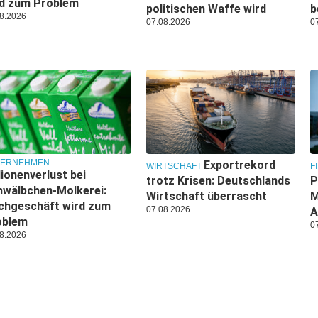
rd zum Problem
politischen Waffe wird
b
8.2026
07.08.2026
0
TERNEHMEN
Exportrekord
WIRTSCHAFT
F
lionenverlust bei
trotz Krisen: Deutschlands
P
wälbchen-Molkerei:
Wirtschaft überrascht
M
chgeschäft wird zum
07.08.2026
A
oblem
0
8.2026