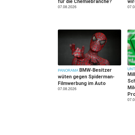
für die Chemiebranche?
wi
07.08.2026
07.0
UN
BMW-Besitzer
PANORAMA
Mil
wüten gegen Spiderman-
Sch
Filmwerbung im Auto
Mil
07.08.2026
Pr
07.0