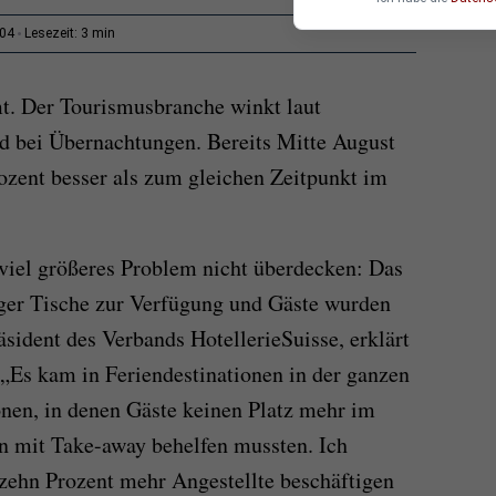
3 min
:04
Lesezeit:
. Der Tourismusbranche winkt laut
d bei Übernachtungen. Bereits Mitte August
ozent besser als zum gleichen Zeitpunkt im
viel größeres Problem nicht überdecken: Das
iger Tische zur Verfügung und Gäste wurden
sident des Verbands HotellerieSuisse, erklärt
„Es kam in Feriendestinationen in der ganzen
nen, in denen Gäste keinen Platz mehr im
n mit Take-away behelfen mussten. Ich
 zehn Prozent mehr Angestellte beschäftigen