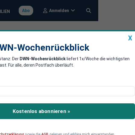
Anmelden
Abo
ILIEN
X
a
DWN-Wochenrückblick
WN-Wochenrückblick
stanz: Der
DWN-Wochenrückblick
liefert 1x/Woche die wichtigsten
ttraktivität
. Für alle, deren Postfach überläuft.
überraschender nun die
bleiben weg.
Kostenlos abonnieren »
chutzerklärung
sowie die
AGB
gelesen und erkläre mich einverstanden.