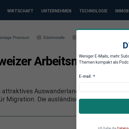
WIRTSCHAFT
UNTERNEHMEN
TECHNOLOGIE
IMMOB
anlage Premium
Edelmetalle
DWN-Magazin
Chin
D
Weniger E-Mails, mehr Sub
izer Arbeitsmarkt: Die A
Themen kompakt als Podcast
E-mail:
*
als attraktives Auswanderland bekannt. Umso 
r Migration. Die ausländischen Kurzarbeiter 
Ich habe die
Datens