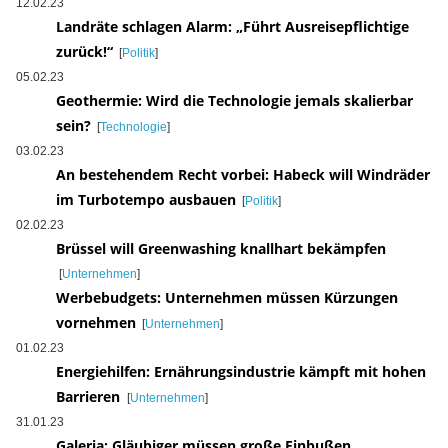
12.02.23
Landräte schlagen Alarm: „Führt Ausreisepflichtige
zurück!“
[
Politik
]
05.02.23
Geothermie: Wird die Technologie jemals skalierbar
sein?
[
Technologie
]
03.02.23
An bestehendem Recht vorbei: Habeck will Windräder
im Turbotempo ausbauen
[
Politik
]
02.02.23
Brüssel will Greenwashing knallhart bekämpfen
[
Unternehmen
]
Werbebudgets: Unternehmen müssen Kürzungen
vornehmen
[
Unternehmen
]
01.02.23
Energiehilfen: Ernährungsindustrie kämpft mit hohen
Barrieren
[
Unternehmen
]
31.01.23
Galeria: Gläubiger müssen große Einbußen