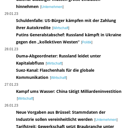
hinnehmen
[
Unternehmen
]
29.01.23
Schuldenfalle: US-Bürger kämpfen mit der Zahlung
ihrer Autokredite
[
Wirtschaft
]
Putins Generalstabschef: Russland kämpft in Ukraine
gegen den „kollektiven Westen“
[
Politik
]
28.01.23
Duma-Abgeordneter: Russland leidet unter
Kapitalabfluss
[
Wirtschaft
]
Suez-Kanal: Flaschenhals für die globale
Kommunikation
[
Wirtschaft
]
27.01.23
Kampf ums Wasser: China tätigt Milliardeninvestition
[
Wirtschaft
]
26.01.23
Neue Vorgaben aus Brüssel: Stammdaten der
Industrie sollen vereinheitlicht werden
[
Unternehmen
]
Tarifstreit: Gewerkschaft setzt Braubranche unter