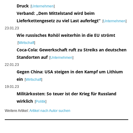
Druck
[
Unternehmen
]
Verband: „Dem Mittelstand wird beim
Lieferkettengesetz zu viel Last auferlegt“
[
Unternehmen
]
23.01.23
Wie russisches Rohöl weiterhin in die EU strömt
[
Wirtschaft
]
Coca-Cola: Gewerkschaft ruft zu Streiks an deutschen
Standorten auf
[
Unternehmen
]
22.01.23
Gegen China: USA steigen in den Kampf um Lithium
ein
[
Wirtschaft
]
19.01.23
Militärkosten: So teuer ist der Krieg für Russland
wirklich
[
Politik
]
Weitere Artikel:
Artikel nach Autor suchen