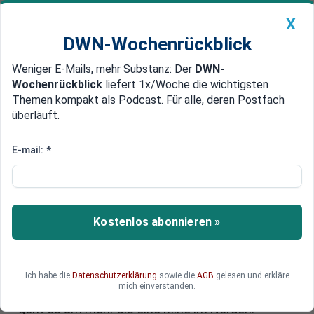
X
DWN-Wochenrückblick
Weniger E-Mails, mehr Substanz: Der
DWN-
Geldanlage Premium
Newsticker
MEIN DWN:
Wochenrückblick
liefert 1x/Woche die wichtigsten
Edelmetalle
DWN-Magazin
China
Themen kompakt als Podcast. Für alle, deren Postfach
überläuft.
DWN-Wochenrückblick
Auto Premium
Goldpreis: Europas neue
E-mail:
*
Goldsuche beginnt an Russlands
Grenze
Kostenlos abonnieren »
An der Grenze zu Russland stößt ein finnischer
Konzern auf neue Goldadern. Der Fund kommt zu
einem Zeitpunkt, an dem der Goldpreis Rekorde
markiert und Europa seine Rohstoffabhängigkeit
Ich habe die
Datenschutzerklärung
sowie die
AGB
gelesen und erkläre
mich einverstanden.
neu bewertet. Für Anleger, Industrie und Politik
geht es um mehr als eine Mine im Norden.