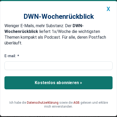
X
DWN-Wochenrückblick
Weniger E-Mails, mehr Substanz: Der
DWN-
Geldanlage Premium
Newsticker
MEIN DWN:
Wochenrückblick
liefert 1x/Woche die wichtigsten
Edelmetalle
DWN-Magazin
China
Themen kompakt als Podcast. Für alle, deren Postfach
überläuft.
DWN-Wochenrückblick
Auto Premium
Deutscher Mittelstand
E-mail:
*
verzweifelt an Regierung:
Warum Unternehmer frustriert
sind
Kostenlos abonnieren »
Deutschlands mittelständische Unternehmen
verlieren zunehmend das Vertrauen in die
Ich habe die
Datenschutzerklärung
sowie die
AGB
gelesen und erkläre
Lösungskompetenz der Bundesregierung. Wie
mich einverstanden.
eine falsche Subventionspolitik und strukturelle