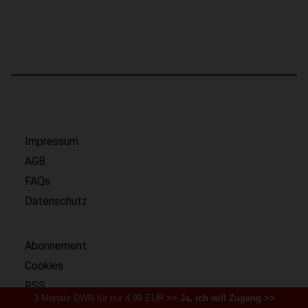
Impressum
AGB
FAQs
Datenschutz
Abonnement
Cookies
RSS
3 Monate DWN für nur 4,99 EUR
>> Ja, ich will Zugang >>
Karriere