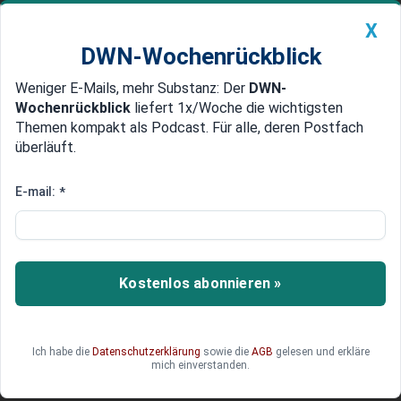
X
DWN-Wochenrückblick
Weniger E-Mails, mehr Substanz: Der
DWN-
Geldanlage Premium
Newsticker
MEIN DWN:
Wochenrückblick
liefert 1x/Woche die wichtigsten
Edelmetalle
DWN-Magazin
China
Themen kompakt als Podcast. Für alle, deren Postfach
überläuft.
DWN-Wochenrückblick
Auto Premium
Irland gerät wegen Russland-
E-mail:
*
Exporten unter Druck
Ein irisches Werk liefert offenbar Aluminiumoxid
an einen russischen Konzern, dessen Produkte
Kostenlos abonnieren »
laut Recherchen in der Rüstungsindustrie landen.
Jetzt wächst der politische Druck auf Dublin –
ausgerechnet kurz vor der Übernahme der EU-
Ich habe die
Datenschutzerklärung
sowie die
AGB
gelesen und erkläre
Ratspräsidentschaft.
mich einverstanden.