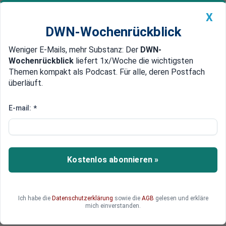
X
DWN-Wochenrückblick
Weniger E-Mails, mehr Substanz: Der
DWN-
Geldanlage Premium
Newsticker
MEIN DWN:
Wochenrückblick
liefert 1x/Woche die wichtigsten
Edelmetalle
DWN-Magazin
China
Themen kompakt als Podcast. Für alle, deren Postfach
überläuft.
DWN-Wochenrückblick
Auto Premium
Heizungsgesetz: Mehrheit
E-mail:
*
privater Vermieter scheut
energetische Sanierungen
Kostenlos abonnieren »
Heizung, Dämmung, Fenster: Die Modernisierung
des Immobilienbestands in Deutschland ist ein
Schlüssel für die Klimaneutralität in Deutschland.
Doch private Vermieter schrecken vor
Ich habe die
Datenschutzerklärung
sowie die
AGB
gelesen und erkläre
mich einverstanden.
Sanierungen zurück, aus mehreren Gründen.