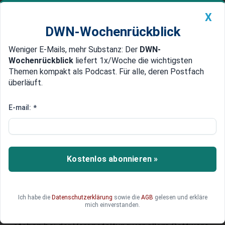
X
DWN-Wochenrückblick
Weniger E-Mails, mehr Substanz: Der
DWN-
Geldanlage Premium
Newsticker
MEIN DWN:
Wochenrückblick
liefert 1x/Woche die wichtigsten
Edelmetalle
DWN-Magazin
China
Themen kompakt als Podcast. Für alle, deren Postfach
überläuft.
DWN-Wochenrückblick
Auto Premium
Langweilige Apple-Konferenz ist
E-mail:
*
kein Grund, die um 1.400
Prozent gestiegene Apple-Aktie
zu verkaufen
Kostenlos abonnieren »
Der Technologiekonzern Apple, der inzwischen
fast 13 Prozent des Portfolios ausmacht, hält in
Ich habe die
Datenschutzerklärung
sowie die
AGB
gelesen und erkläre
dieser Woche erneut seine jährliche
mich einverstanden.
Entwicklerkonferenz ab. Statt neuer Produkte