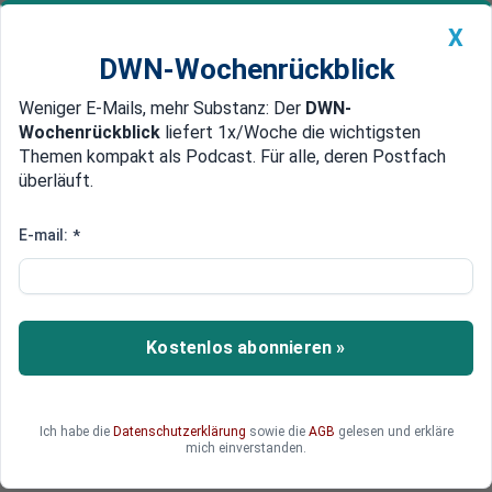
X
DWN-Wochenrückblick
Weniger E-Mails, mehr Substanz: Der
DWN-
Geldanlage Premium
Newsticker
MEIN DWN:
Wochenrückblick
liefert 1x/Woche die wichtigsten
Edelmetalle
DWN-Magazin
China
Themen kompakt als Podcast. Für alle, deren Postfach
überläuft.
DWN-Wochenrückblick
Auto Premium
EU-Abgeordneter dankt USA für
E-mail:
*
Zerstörung von Nord-Stream-
Pipelines
Kostenlos abonnieren »
Der polnische EU-Abgeordnete Radek Sikorski
hat den USA öffentlich gedankt, die angeblich für
die Anschläge auf die Nord-Stream-Pipelines
verantwortlich sind.
Ich habe die
Datenschutzerklärung
sowie die
AGB
gelesen und erkläre
mich einverstanden.