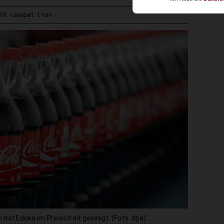
1 min
:19
Lesezeit:
mit Edeka im Preisstreit geeinigt. (Foto: dpa)