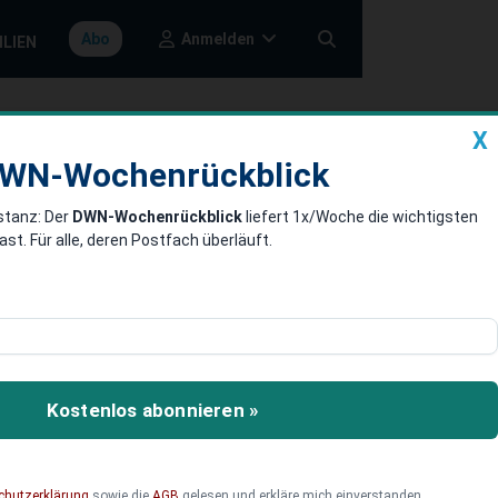
Anmelden
Abo
ILIEN
X
a
DWN-Wochenrückblick
WN-Wochenrückblick
stanz: Der
DWN-Wochenrückblick
liefert 1x/Woche die wichtigsten
a im
. Für alle, deren Postfach überläuft.
n gibt es nach
ch.
Kostenlos abonnieren »
chutzerklärung
sowie die
AGB
gelesen und erkläre mich einverstanden.